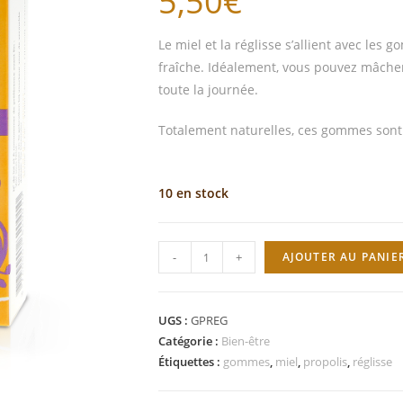
5,50
€
Le miel et la réglisse s’allient avec le
fraîche. Idéalement, vous pouvez mâche
toute la journée.
Totalement naturelles, ces gommes sont 
10 en stock
-
+
AJOUTER AU PANIE
UGS :
GPREG
Catégorie :
Bien-être
Étiquettes :
gommes
,
miel
,
propolis
,
réglisse