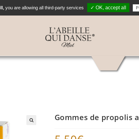
l,
you are allowing all third-party services
✓ OK, accept all
P
Gommes de propolis au
🔍