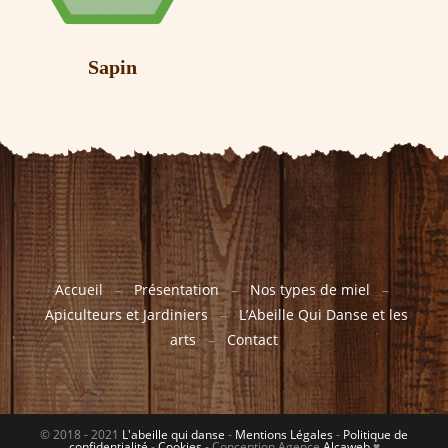
Sapin
Accueil
–
Présentation
–
Nos types de miel
–
Apiculteurs et Jardiniers
–
L’Abeille Qui Danse et les
arts
–
Contact
© 2018 - 2021
L'abeille qui danse
-
Mentions Légales
-
Politique de
confidentialité
-
Cookies
- Conception Agence
Alcaweb
♥